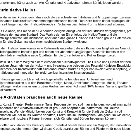
entwicklung hängt auch ab, wie Künstler und Kreativunternehmen künftig leben werden.
urinitiative Helios
r daher nur konsequent, dass sich die verschiedenen Initiativen und Gruppierungen zu eine
nsamen Kulturinitiative zusammengeschlossen haben. Den Kern bilden dabei diejenigen, die
 seit langem auf dem Helios-Gelände im Schatten des Helios-Turms leben und arbeiten.
s Gelände, das mit seinen Gebäuden Zeugnis ablegt von der industriellen Vergangenheit, pr
heute den ganzen Stadtteil. Das Wahrzeichen Ehrenfelds, der Helios-Turm und die
alsgeschützte Rheinlandhalle, aber auch das ganze Gelände mit seinen großen Potentialen
n für eine Zukunftsvision einer nachhaltigen Stadtentwicklung.
 dem Helios-Turm könnte eine Kulturmeile entstehen, die als Pionier der langfristigen Neunu
eliosgeländes Impulse gibt und neben der absehbar langjährigen Baustelle bereits in den
ten Jahren vielfältige neue Qualitäten für die Ehrenfelder und Kölner Bürger bietet.
feld ist auf dem Weg zu einem europäischen Kreativquartier. Die Dichte und Qualität der bere
sigen Unternehmen der Kultur – und Kreativszene belegen das Potential künftiger Entwicklu
nehmen der Kreativwirtschaft sind dabei immer stärker Träger von lokaler Wertschöpfung, 
äftigung und Innovation bei gleichzeitiger intensiver Internationalität.
 heute gehen von Ehrenfeld wichtige inhaltliche Impulse aus. Unternehmen und
lpersönlichkeiten aus den Bereichen Design, Mode, Architektur, Fotografie, Musik, Theater,
ellungen wirken mit einem großen Radius weit über Köln und NRW hinaus. Sie sind größtente
eit vernetzt.
e Aktivitäten brauchen auch neue Räume.
, Kunst, Theater, Performance, Tanz, Puppenspiel: wo soll man anfangen, wo darf man aufh
andbreite der kreativen Aktivitäten ist groß, der Anspruch an Plattformen und Räume
rsehbar. Wer die Möglichkeiten von Kunst und Kreativität für die Stadt der Zukunft voll
höpfen will, der muss Räume schaffen, Freiräume im übertragenen Sinn genauso wie echte,
elbare und nutzbare Räume, in denen sich Künstler und Bürger begegnen können.
 öfter wirkt dabei das Kreativquartier Ehrenfeld bereits heute wie ein Magnet, der Innovation
mpulse anzieht. Immer öfter wird das Kreativquartier zur Bühne und Plattform für neue Ideen,