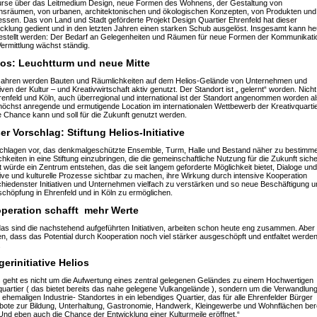
urse über das Leitmedium Design, neue Formen des Wohnens, der Gestaltung von
nsräumen, von urbanen, architektonischen und ökologischen Konzepten, von Produkten und
ssen. Das von Land und Stadt geförderte Projekt Design Quartier Ehrenfeld hat dieser
cklung gedient und in den letzten Jahren einen starken Schub ausgelöst. Insgesamt kann he
estellt werden: Der Bedarf an Gelegenheiten und Räumen für neue Formen der Kommunikati
ermittlung wächst ständig.
ios: Leuchtturm und neue Mitte
 Jahren werden Bauten und Räumlichkeiten auf dem Helios-Gelände von Unternehmen und
ativen der Kultur – und Kreativwirtschaft aktiv genutzt. Der Standort ist „ gelernt“ worden. Nicht
renfeld und Köln, auch überregional und international ist der Standort angenommen worden a
höchst anregende und ermutigende Location im internationalen Wettbewerb der Kreativquarti
 Chance kann und soll für die Zukunft genutzt werden.
er Vorschlag: Stiftung Helios-Initiative
schlagen vor, das denkmalgeschützte Ensemble, Turm, Halle und Bestand näher zu bestimm
chkeiten in eine Stiftung einzubringen, die die gemeinschaftliche Nutzung für die Zukunft siche
 würde ein Zentrum entstehen, das die seit langem geforderte Möglichkeit bietet, Dialoge und
ive und kulturelle Prozesse sichtbar zu machen, ihre Wirkung durch intensive Kooperation
hiedenster Initiativen und Unternehmen vielfach zu verstärken und so neue Beschäftigung u
chöpfung in Ehrenfeld und in Köln zu ermöglichen.
peration schafft mehr Werte
das sind die nachstehend aufgeführten Initiativen, arbeiten schon heute eng zusammen. Aber 
n, dass das Potential durch Kooperation noch viel stärker ausgeschöpft und entfaltet werde
.
gerinitiative Helios
 geht es nicht um die Aufwertung eines zentral gelegenen Geländes zu einem Hochwertigen
uartier ( das bietet bereits das nahe gelegene Vulkangelände ), sondern um die Verwandlun
 ehemaligen Industrie- Standortes in ein lebendiges Quartier, das für alle Ehrenfelder Bürger
ote zur Bildung, Unterhaltung, Gastronomie, Handwerk, Kleingewerbe und Wohnflächen bere
 Und eben auch die Chance der Entwicklung einer Kulturmeile eröffnet.“