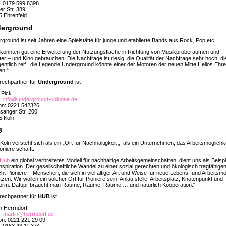
. 0179 599 8398
er Str. 389
5 Ehrenfeld
erground
ground ist seit Jahren eine Spielstätte für junge und etablierte Bands aus Rock, Pop etc.
 könnten gut eine Erweiterung der Nutzungsfläche in Richtung von Musikproberäumen und
er – und Kino gebrauchen. Die Nachfrage ist riesig, die Qualität der Nachfrage sehr hoch, die
igentlich reif , die Legende Underground könnte einer der Motoren der neuen Mitte Helios Ehre
en.“
rechpartner für
Underground
ist
 Pick
l:
info@underground-cologne.de
on: 0221 542326
sanger Str. 200
5 Köln
B
öln versteht sich als ein „Ort für Nachhaltigkeit „, als ein Unternehmen, das Arbeitsmöglichk
ioniere schafft.
 Hub
ein global verbreitetes Modell für nachhaltige Arbeitsgemeinschaften, dient uns als Beispi
nspiration. Der gesellschaftliche Wandel zu einer sozial gerechten und ökologisch tragfähige
ht Pioniere – Menschen, die sich in vielfältiger Art und Weise für neue Lebens- und Arbeitsmo
tzen. Wir wollen ein solcher Ort für Pioniere sein. Anlaufstelle, Arbeitsplatz, Knotenpunkt und
tform. Dafüpr braucht man Räume, Räume, Räume … und natürlich Kooperation.“
rechpartner für
HUB
ist:
n Herrndorf
l:
martin@herrndorf.de
on: 0221 221 29 09