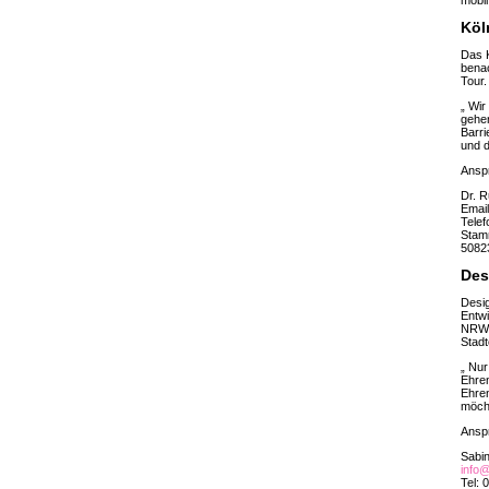
mobil
Köl
Das K
benac
Tour.
„ Wir
gehen
Barri
und d
Ansp
Dr. 
Emai
Telef
Stam
5082
Des
Desig
Entwi
NRW u
Stadt
„ Nur
Ehren
Ehren
möcht
Ansp
Sabin
info@
Tel: 