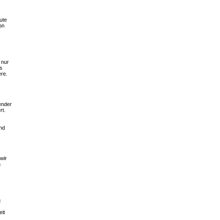
ute
on
 nur
ls
ere.
ender
rt.
nd
wir
n
g
it