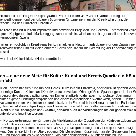
rbeiten mit dem Projekt Design Quartier Ehrenfeld sehr aktiv an der Verbesserung der
nbedingungen und der urbanen Strukturen für Unternehmen der Kreativwirtschaft, der
rszene und des Quartiers Ehrenfeld.
e Arbeit basiert auf sehr erprobten und bewährten Projekten und Formen. Ehrenfeld ist kein
ptete Kopfgeburt, kein Marketinggag, sondern ein inzwischen bereits gut etabliertes Netzwer
nternationalen Szene.
hat es ermöglicht, im Kreativquartier Ehrenfeld eine Plattform aufzubauen für den Dialog inne
reativwirtschaft und mit vielen anderen Bereichen, die für die Gestaltung der Lebensbedingu
ig sind.
wurde die Kulturinitiative Helios gegründet.
ios – eine neue Mitte für Kultur, Kunst und KreativQuartier in Köln
enfeld
vielen Jahren hat sich rund um den Helios-Turm in Köln-Ehrenfeld, aber auch im ganzen Vierte
lebendige Kunst-, Kultur- und Kreativszene entwickelt. Ohne größere Spannungen mit dem 
rbeitsumfeld dieses traditionsreichen Kölner Stadtteils, dafür aber mit höchster Spannung
über eigenen Leistungsansprüchen und einem internationalen Wettbewerb, haben Künstler,
ive Unternehmen, Vereinigungen und Initiativen in Ehrenfeld eine Heimat gefunden. Es ist kei
l, dass ein altehrwürdiger Begriff wie Heimat in Ehrenfeld ganz selbstverständlich gebraucht w
nicht nur die Bindung an den Stadtteil, sondern auch die Verbindungen mit der ganzen Welt a
sforderung begriffen werden.
n Herausforderungen gehört auch die Mitwirkung an der Gestaltung der künftigen Lebenswe
renfeld. Künstler und Kreativwirtschaft haben sich eingebracht in die Diskussion über
entwicklung in Ehrenfeld, haben sich an Bürgerdialogen beteiligt und viele eigene Vorschläge
legt. Das entspricht ihrer Überzeugung: Die Menschen müssen sich an der Gestaltung ihres
ts- und Wohnumfelds aktiv beteiligen. Von einer gelungenen Zukunftsgestaltung und