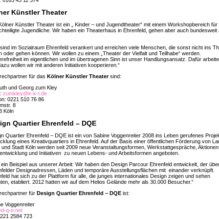
: 0163 43 11 374
ner Künstler Theater
ölner Künstler Theater ist ein „ Kinder – und Jugendtheater“ mit einem Workshopbereich für
hteiligte Jugendliche. Wir haben ein Theaterhaus in Ehrenfeld, gehen aber auch bundesweit 
 sind im Sozialraum Ehrenfeld verankert und erreichen viele Menschen, die sonst nicht ins T
 oder gehen können. Wir wollen zu einem „Theater der Vielfalt und Teilhabe“ werden.
erefreiheit im eigentlichen und im übertragenen Sinn ist unser Handlungsansatz. Dafür arbeite
azu wollen wir mit anderen Initiativen kooperieren.“
rechpartner für das
Kölner Künstler Theater
sind:
Ruth und Georg zum Kley
l:
zumkley@k-k-t.de
on: 0221 510 76 86
mstr. 8
3 Köln
ign Quartier Ehrenfeld – DQE
n Quartier Ehrenfeld – DQE ist ein von Sabine Voggenreiter 2008 ins Leben gerufenes Proje
cklung eines Kreativquartiers in Ehrenfeld. Auf der Basis einer öffentlichen Förderung von L
nd Stadt Köln werden seit 2009 neue Veranstaltungsformen, Werkstattgespräche, Aktionen
entwicklung und Initiativen zu neuen Lebens- und Arbeitsformen angeboten.
 ein Beispiel aus unserer Arbeit: Wir haben den Design Parcour Ehrenfeld entwickelt, der übe
felder Designadressen, Läden und temporäre Ausstellungsflächen mit einander verknüpft.
feld hat sich zu der Plattform für alle, die junges internationales Design zeigen und sehen
en, etabliert. 2012 hatten wir auf dem Helios Gelände mehr als 30.000 Besucher.“
rechpartner für
Design Quartier Ehrenfeld – DQE
ist:
e Voggenreiter
d-q-e.net
0221 2584 723