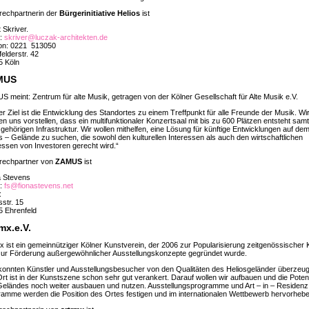
rechpartnerin der
Bürgerinitiative Helios
ist
 Skriver.
l:
skriver@luczak-architekten.de
fon: 0221 513050
elderstr. 42
5 Köln
MUS
 meint: Zentrum für alte Musik, getragen von der Kölner Gesellschaft für Alte Musik e.V.
r Ziel ist die Entwicklung des Standortes zu einem Treffpunkt für alle Freunde der Musik. Wi
n uns vorstellen, dass ein multifunktionaler Konzertsaal mit bis zu 600 Plätzen entsteht samt
gehörigen Infrastruktur. Wir wollen mithelfen, eine Lösung für künftige Entwicklungen auf de
s – Gelände zu suchen, die sowohl den kulturellen Interessen als auch den wirtschaftlichen
essen von Investoren gerecht wird.“
rechpartner von
ZAMUS
ist
a Stevens
l:
fs@fionastevens.net
:
sstr. 15
5 Ehrenfeld
rmx.e.V
.
x ist ein gemeinnütziger Kölner Kunstverein, der 2006 zur Popularisierung zeitgenössischer 
zur Förderung außergewöhnlicher Ausstellungskonzepte gegründet wurde.
konnten Künstler und Ausstellungsbesucher von den Qualitäten des Heliosgeländer überzeu
rt ist in der Kunstszene schon sehr gut verankert. Darauf wollen wir aufbauen und die Potent
eländes noch weiter ausbauen und nutzen. Ausstellungsprogramme und Art – in – Residenz
amme werden die Position des Ortes festigen und im internationalen Wettbewerb hervorhebe