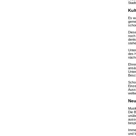
Stadt
Kult
Es wa
gemei
schon
Diese
noch 
denkm
stehe
Unter
des H
nächs
Ehren
ansäs
Unter
Besch
Schon
Einze
Ausst
weltw
Neu
Musik
Die B
unübe
aussc
bespi
Immer
und I