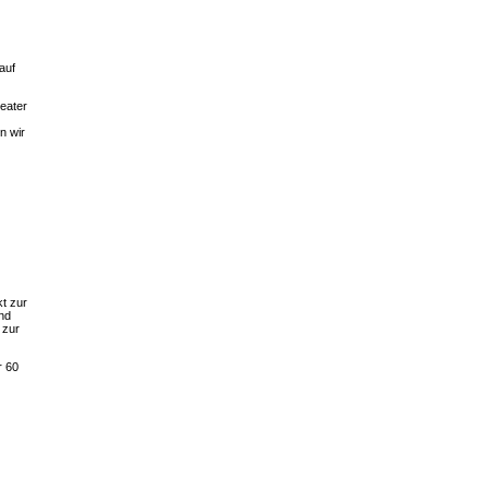
auf
heater
n wir
kt zur
and
 zur
r 60