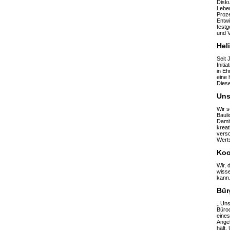
Disk
Lebe
Proze
Entwi
festg
und V
Hel
Seit
Initi
in Eh
eine 
Diese
Uns
Wir 
Bauli
Damit
kreat
versc
Werts
Koo
Wir, 
wisse
kann
Bür
„ Uns
Büroq
eines
Angeb
hält.