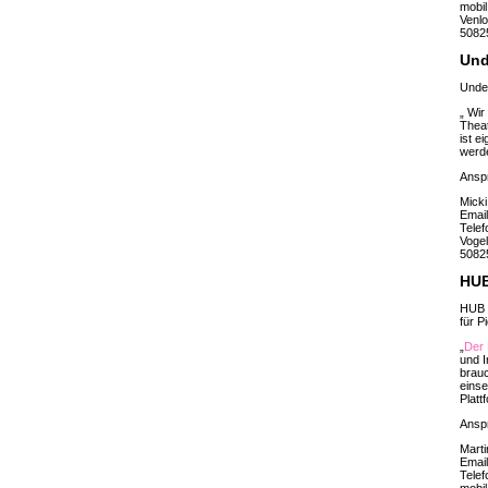
mobil
Venlo
5082
Und
Under
„ Wir
Theat
ist e
werd
Ansp
Micki
Emai
Telef
Vogel
5082
HU
HUB K
für P
„
Der
und I
brauc
einse
Plat
Ansp
Marti
Emai
Telef