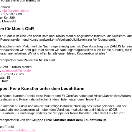
rechpartnerin von
artrmx
ist
Tonoian
l:
info@artrmx.comet
l: 0177 2973009
er Str. 389
5 Ehrenfeld
m für Musik GbR
für Musik ist eine von Adam Both und Tobias Menzel begründete Initiative, die Musikern, ab
Puppenspielern und Kunsthandwerkern Arbeitsmöglichkeiten zur Verfügung stellt.
 brauchen mehr Platz, weil die Nachfrage ständig wächst. Den Vorschlag von ZAMUS für ein
rtsaal finden wir sehr gut. Hier sehen wir Nutzungsmöglichkeiten auch für die Künstler, die m
usammenarbeiten. Wir sind offen für alle guten Ideen. Kooperation ist alles.“
rechpartner von
Raum für Musik
sind:
 Both – Tobias Menzel
l:
adambond@gmx.de
: 0178 33 77 128
sstr. 15
5 Köln
ppe: Freie Künstler unter dem Leuchtturm
 Blume, Karmen Frankl, Kristi Becker und Eli Cortiñas haben seit vielen Jahren ihre Ateliers,
tsstätten und Präsentationsflächen in den Hallen unter dem Helios-Turm.
er laufenden Diskussion um die zukünftige kulturelle Nutzung des Heliosgeländes und der
landhalle repräsentieren wir neben den Vereinen, Institutionen und Initiativen (DQE,
, artrmx, BI und einige andere) die Gruppe der freien Künstler unter dem Leuchtturm.“
rechpartnerin von der
Gruppe Freie Künstler unter dem Leuchtturm
ist
en Frankl
l:
karmen.frankl@gmx.de