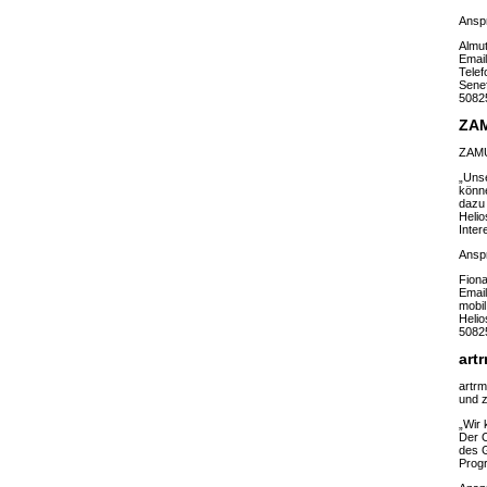
Ansp
Almut
Emai
Tele
Senef
5082
ZA
ZAMUS
„Unse
könne
dazu 
Helio
Inter
Ansp
Fion
Emai
mobil
Helio
5082
art
artrm
und 
„Wir 
Der O
des G
Progr