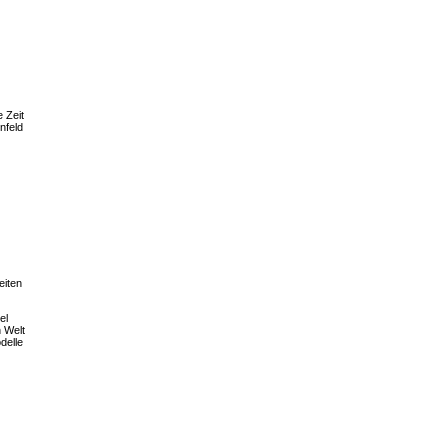
 Zeit
nfeld
eiten
el
n Welt
delle