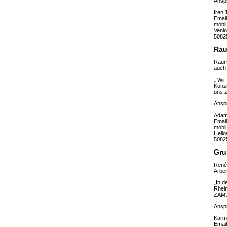
Ansp
Iren 
Emai
mobi
Venlo
5082
Rau
Raum 
auch 
„ Wir
Konze
uns z
Ansp
Adam
Emai
mobil
Helio
5082
Gru
Renée
Arbei
„In d
Rhein
ZAMUS
Ansp
Karm
Emai