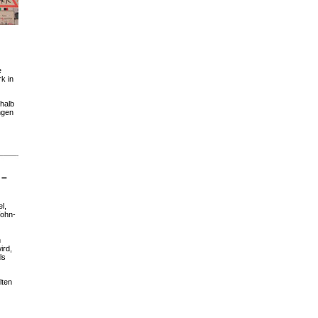
e
k in
rhalb
ngen
 –
l,
Wohn-
n
ird,
ls
lten