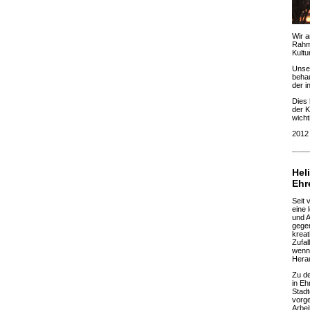
Wir a
Rahme
Kultu
Unser
behau
der i
Dies 
der K
wicht
2012 
Hel
Ehr
Seit 
eine 
und A
gegen
kreat
Zufal
wenn 
Herau
Zu de
in Eh
Stadt
vorge
Arbei