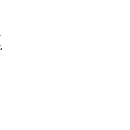
er
en
it