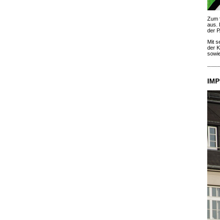
Zum 
aus. 
der P
Mit 
der K
sowie
IMP