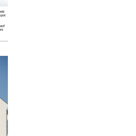
eld
spot
auf
nes