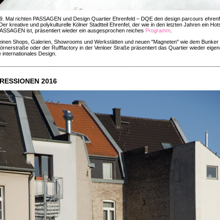
9. Mal richten PASSAGEN und Design Quartier Ehrenfeld – DQE den design parcours ehrenf
Der kreative und polykulturelle Kölner Stadtteil Ehrenfel, der wie in den letzten Jahren ein Hot
ASSAGEN ist, präsentiert wieder ein ausgesprochen reiches
Programm
.
seinen Shops, Galerien, Showrooms und Werkstätten und neuen "Magneten" wie dem Bunker 
örnerstraße oder der Rufffactory in der Venloer Straße präsentiert das Quartier wieder eige
 internationales Design.
RESSIONEN 2016