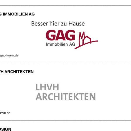
 IMMOBILIEN AG
gag-koeln.de
VH ARCHITEKTEN
lhvh.de
OSIGN