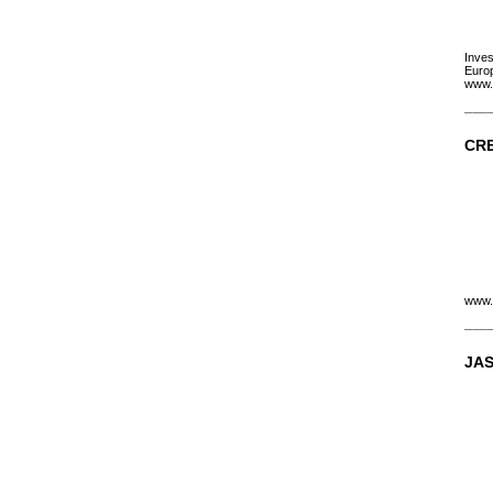
Inves
Europ
www.
CR
www.
JA