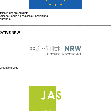
tition in unsere Zukunft
äische Fonds für regionale Entwicklung
europa.eu
EATIVE.NRW
creative.nrw.de
S