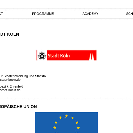
CT
PROGRAMME
ACADEMY
SCH
ADT KÖLN
ür Stadtentwicklung und Statistik
stadt-koeln.de
bezirk Ehrenfeld
stadt-koeln.de
ROPÄISCHE UNION