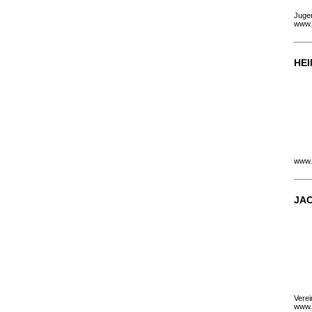
Jugen
www.j
HE
www.
JAC
Verei
www.