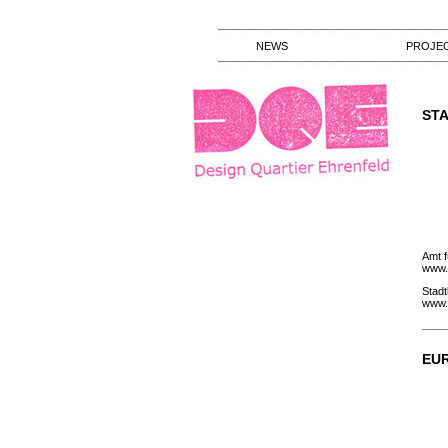
NEWS
PROJE
ST
Amt f
www.
Stadt
www.
EU