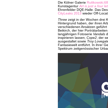
Die Kölner Galerie
Ruttkowski;68
Kunstagentur
Art is just a four le
Ehrenfelder DQE-Halle. Das Desig
CityLeaks 2013
wieder Off-Locat
Three
zeigt in der Wochen drei K
Hintergrund haben, der ihren Arbe
verschiedenen Ansätzen geführt h
Beikirch, der hier Porträtarbeiten
langjährigen Fotoserie
Vandals
d
inspirieren lassen;
Cope2
, der s
ausgestaltet sowie
Troy Lovegat
Fantasiewelt entführt. In ihrer G
Spektrum zeitgenössischer Urban 