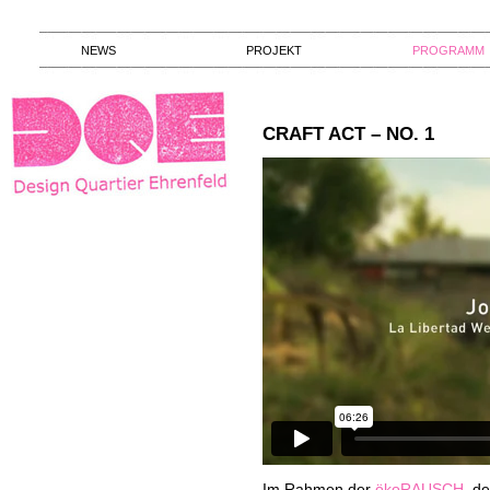
NEWS
PROJEKT
PROGRAMM
CRAFT ACT – NO. 1
Im Rahmen der
ökoRAUSCH
, d