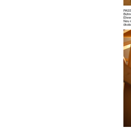
PASSA
Bühne
Ehren
Neu i
ökol