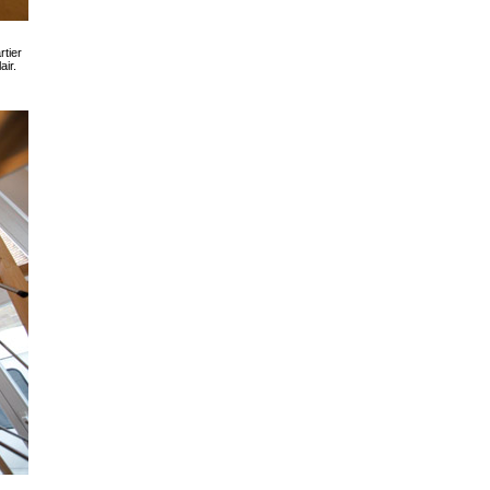
rtier
air.