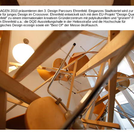
GEN 2010 präsentieren den 3. Design Parcours Ehrenfeld. Einganzes Stadtviertel wird zur
 für junges Design im Crossover. Ehrenfeld entwickelt sich mit dem EU-Projekt "Design Qua
feld" zu einem internationalen kreativen Gründerzentrum mit polykulturellem und "grünem" Fl
n Ehrenfeld u.a.: die DQE-Ausstellungshalle in der Heliosstraße und die Hochschule für
ogisches Design ecosign sowie ein "Best Of" der Messe ökoRausch.