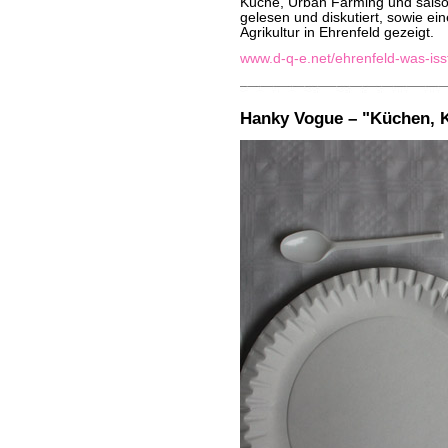
Küche, Urban Farming und saison
gelesen und diskutiert, sowie ei
Agrikultur in Ehrenfeld gezeigt.
www.d-q-e.net/ehrenfeld-was-iss
Hanky Vogue – "Küchen, 