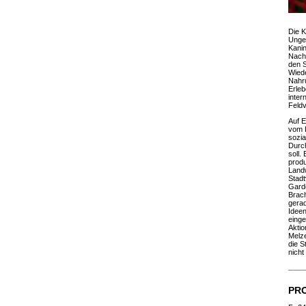
Die K
Ungew
Kani
Nach
den S
Wiede
Nahru
Erleb
inter
Feldv
Auf E
vom L
sozia
Durch
soll.
produ
Landw
Stadt
Garde
Brach
gerad
Ideen
einge
Aktio
Melze
die S
nicht
PR