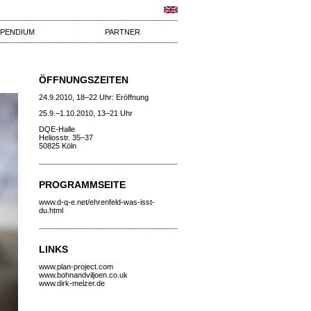
IPENDIUM
PARTNER
ÖFFNUNGSZEITEN
24.9.2010, 18–22 Uhr: Eröffnung
25.9.–1.10.2010, 13–21 Uhr
DQE-Halle
Heliosstr. 35–37
50825 Köln
PROGRAMMSEITE
www.d-q-e.net/ehrenfeld-was-isst-
du.html
LINKS
www.plan-project.com
www.bohnandviljoen.co.uk
www.dirk-melzer.de