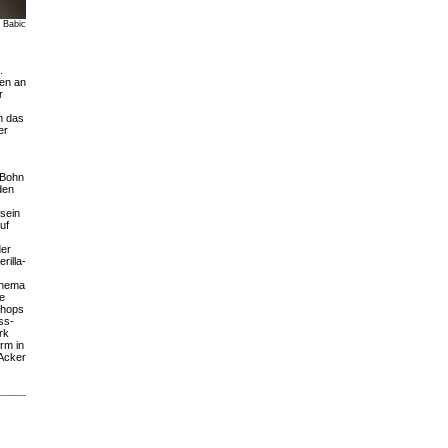
 Babic
.
en an
r
m das
er
 Bohn
den
 sein
uf
der
rilla-
 Thema
e
shops
ss-
rk
rm in
 Acker