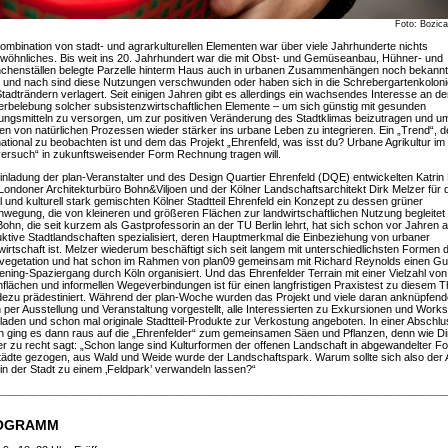
Foto: Bozica
ombination von stadt- und agrarkulturellen Elementen war über viele Jahrhunderte nichts
öhnliches. Bis weit ins 20. Jahrhundert war die mit Obst- und Gemüseanbau, Hühner- und
nchenställen belegte Parzelle hinterm Haus auch in urbanen Zusammenhängen noch bekannt
 und nach sind diese Nutzungen verschwunden oder haben sich in die Schrebergartenkoloni
tadträndern verlagert. Seit einigen Jahren gibt es allerdings ein wachsendes Interesse an de
rbelebung solcher subsistenzwirtschaftlichen Elemente – um sich günstig mit gesunden
ngsmitteln zu versorgen, um zur positiven Veränderung des Stadtklimas beizutragen und u
en von natürlichen Prozessen wieder stärker ins urbane Leben zu integrieren. Ein „Trend“, d
national zu beobachten ist und dem das Projekt „Ehrenfeld, was isst du? Urbane Agrikultur im
ersuch“ in zukunftsweisender Form Rechnung tragen will.
inladung der plan-Veranstalter und des Design Quartier Ehrenfeld (DQE) entwickelten Katrin
ondoner Architekturbüro Bohn&Viljoen und der Kölner Landschaftsarchitekt Dirk Melzer für 
l und kulturell stark gemischten Kölner Stadtteil Ehrenfeld ein Konzept zu dessen grüner
wegung, die von kleineren und größeren Flächen zur landwirtschaftlichen Nutzung begleitet
 Bohn, die seit kurzem als Gastprofessorin an der TU Berlin lehrt, hat sich schon vor Jahren a
ktive Stadtlandschaften spezialisiert, deren Hauptmerkmal die Einbeziehung von urbaner
irtschaft ist. Melzer wiederum beschäftigt sich seit langem mit unterschiedlichsten Formen 
vegetation und hat schon im Rahmen von plan09 gemeinsam mit Richard Reynolds einen Gue
ning-Spaziergang durch Köln organisiert. Und das Ehrenfelder Terrain mit einer Vielzahl von
flächen und informellen Wegeverbindungen ist für einen langfristigen Praxistest zu diesem
ezu prädestiniert. Während der plan-Woche wurden das Projekt und viele daran anknüpfend
 per Ausstellung und Veranstaltung vorgestellt, alle Interessierten zu Exkursionen und Work
laden und schon mal originale Stadtteil-Produkte zur Verkostung angeboten. In einer Abschlu
n ging es dann raus auf die „Ehrenfelder“ zum gemeinsamen Säen und Pflanzen, denn wie Di
r zu recht sagt: „Schon lange sind Kulturformen der offenen Landschaft in abgewandelter Fo
tädte gezogen, aus Wald und Weide wurde der Landschaftspark. Warum sollte sich also der
 in der Stadt zu einem ‚Feldpark’ verwandeln lassen?“
OGRAMM