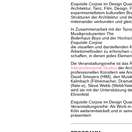
Exquisite Corpse
im Design Quart
Architektur, Tanz, Film, Design,
experimentellstem kulturellen Br
Strukturen der Architektur und 
miteinander verbunden und gleich
In Zusammenarbeit mit der Tan
Musikproduzenten
The
Boilerhaus Boys
und der Hochschu
Exquisite Corpse
die visuellen und darstellenden
Arbeitsmethoden zu erforschen un
schaffen, in denen jedes Element 
Die Veranstaltungsreihe ist das
Interprofessional Studios
der Arch
professionellen Künstlern wie A
David Smeyers (HfM), den Musi
Kalmbach (Filmemacher, Dramatu
(flate-e), Steve Webb (WebbYates
wird sie mit der Unterstützung 
Ehrenfeld.
Exquisite Corpse
im Design Quart
Veranstaltungsreihe: Als Work-in
Köln weiterentwickelt und in se
präsentiert.