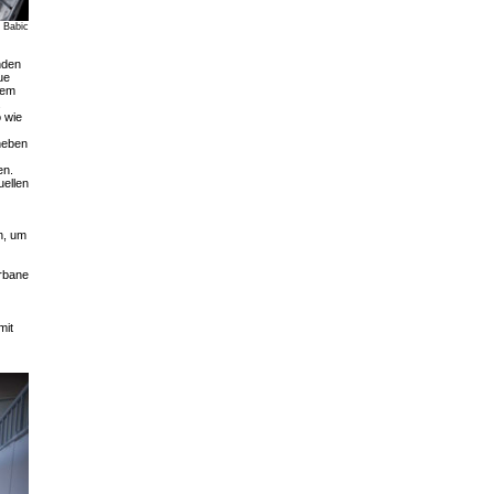
 Babic
nden
ue
lem
.
o wie
 neben
en.
uellen
n, um
Urbane
mit