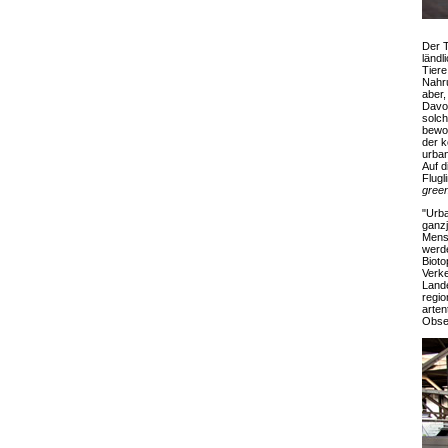
Der T
ländl
Tiere
Nahru
aber,
Davon
solch
bewoh
der k
urban
Auf d
Flugl
gree
"Urba
ganzj
Mens
werde
Bioto
Verk
Lande
regio
arten
Obser