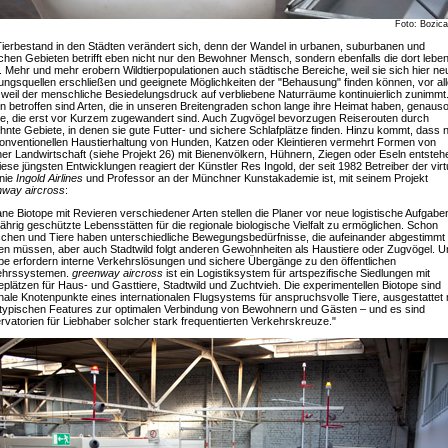
Foto: Bozica
ierbestand in den Städten verändert sich, denn der Wandel in urbanen, suburbanen und
ichen Gebieten betrifft eben nicht nur den Bewohner Mensch, sondern ebenfalls die dort lebe
. Mehr und mehr erobern Wildtierpopulationen auch städtische Bereiche, weil sie sich hier ne
ngsquellen erschließen und geeignete Möglichkeiten der "Behausung" finden können, vor al
 weil der menschliche Besiedelungsdruck auf verbliebene Naturräume kontinuierlich zunimmt
 betroffen sind Arten, die in unseren Breitengraden schon lange ihre Heimat haben, genaus
e, die erst vor Kurzem zugewandert sind. Auch Zugvögel bevorzugen Reiserouten durch
nte Gebiete, in denen sie gute Futter- und sichere Schlafplätze finden. Hinzu kommt, dass
onventionellen Haustierhaltung von Hunden, Katzen oder Kleintieren vermehrt Formen von
er Landwirtschaft (siehe Projekt 26) mit Bienenvölkern, Hühnern, Ziegen oder Eseln entsteh
iese jüngsten Entwicklungen reagiert der Künstler Res Ingold, der seit 1982 Betreiber der virt
inie
Ingold Airlines
und Professor an der Münchner Kunstakademie ist, mit seinem Projekt
nway aircross
:
ne Biotope mit Revieren verschiedener Arten stellen die Planer vor neue logistische Aufgabe
ährig geschützte Lebensstätten für die regionale biologische Vielfalt zu ermöglichen. Schon
chen und Tiere haben unterschiedliche Bewegungsbedürfnisse, die aufeinander abgestimmt
n müssen, aber auch Stadtwild folgt anderen Gewohnheiten als Haustiere oder Zugvögel. 
pe erfordern interne Verkehrslösungen und sichere Übergänge zu den öffentlichen
ehrssystemen.
greenway aircross
ist ein Logistiksystem für artspezifische Siedlungen mit
plätzen für Haus- und Gasttiere, Stadtwild und Zuchtvieh. Die experimentellen Biotope sind
nale Knotenpunkte eines internationalen Flugsystems für anspruchsvolle Tiere, ausgestattet 
typischen Features zur optimalen Verbindung von Bewohnern und Gästen – und es sind
vatorien für Liebhaber solcher stark frequentierten Verkehrskreuze."