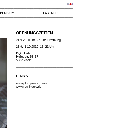
IPENDIUM
PARTNER
ÖFFNUNGSZEITEN
24.9.2010, 18–22 Uhr, Eröffnung
25.9.–1.10.2010, 13–21 Uhr
DQE-Halle
Heliosstr. 35–37
50825 Köln
LINKS
www.plan-project.com
www.res-ingold.de