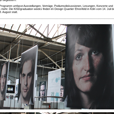
Programm umfasst Ausstellungen, Vorträge, Podiumsdiskussionen, Lesungen, Konzerte und
s mehr. Die KISDgraduation weeks finden im Design Quartier Ehrenfeld in Köln vom 14. Juli b
. August statt.