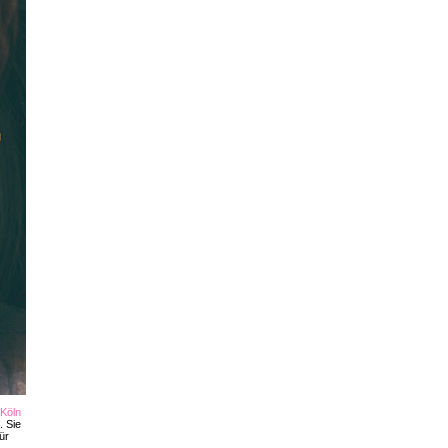
Köln
. Sie
ür