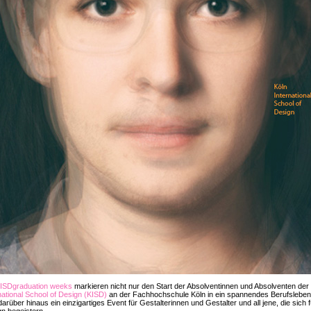
ISDgraduation weeks
markieren nicht nur den Start der Absolventinnen und Absolventen der
national School of Design (KISD)
an der Fachhochschule Köln in ein spannendes Berufsleben
darüber hinaus ein einzigartiges Event für Gestalterinnen und Gestalter und all jene, die sich f
n begeistern.