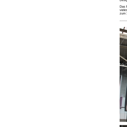
Das 
viele
zum 3