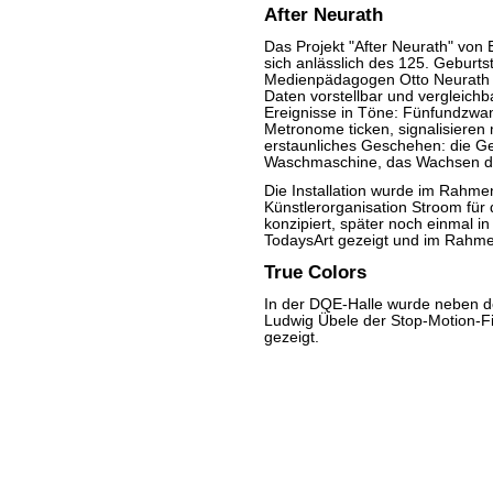
After Neurath
Das Projekt "After Neurath" von 
sich anlässlich des 125. Geburt
Medienpädagogen Otto Neurath mi
Daten vorstellbar und vergleichb
Ereignisse in Töne: Fünfundzwa
Metronome ticken, signalisieren m
erstaunliches Geschehen: die Ge
Waschmaschine, das Wachsen d
Die Installation wurde im Rahmen
Künstlerorganisation Stroom für
konzipiert, später noch einmal 
TodaysArt gezeigt und im Rahme
True Colors
In der DQE-Halle wurde neben de
Ludwig Übele der Stop-Motion-Fi
gezeigt.