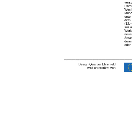
versc
Platt
Wechs
Münch
unter
dem T
(12.–
sozia
World
neuen
Smart
deren
oder 
Design Quartier Ehrenfeld
wird unterstützt von