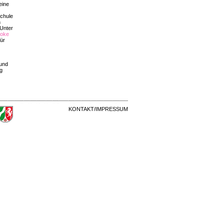
eine
schule
n
 Unter
oke
für
 und
eg
KONTAKT/IMPRESSUM