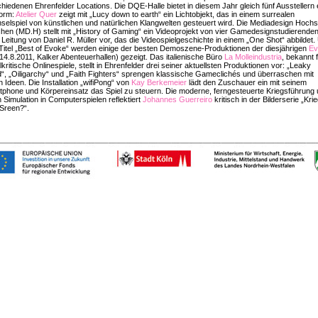
hiedenen Ehrenfelder Locations. Die DQE-Halle bietet in diesem Jahr gleich fünf Ausstellern 
form:
Atelier Quer
zeigt mit „Lucy down to earth“ ein Lichtobjekt, das in einem surrealen
elspiel von künstlichen und natürlichen Klangwelten gesteuert wird. Die Mediadesign Hoch
en (MD.H) stellt mit „History of Gaming“ ein Videoprojekt von vier Gamedesignstudierende
 Leitung von Daniel R. Müller vor, das die Videospielgeschichte in einem „One Shot“ abbildet.
itel „Best of Evoke“ werden einige der besten Demoszene-Produktionen der diesjährigen
Ev
14.8.2011, Kalker Abenteuerhallen) gezeigt. Das italienische Büro
La Molleindustria
, bekannt 
lkritische Onlinespiele, stellt in Ehrenfelder drei seiner aktuellsten Produktionen vor: „Leaky
“, „Oiligarchy“ und „Faith Fighters“ sprengen klassische Gameclichés und überraschen mit
 Ideen. Die Installation „wifiPong“ von
Kay Berkemeier
lädt den Zuschauer ein mit seinem
phone und Körpereinsatz das Spiel zu steuern. Die moderne, ferngesteuerte Kriegsführung
 Simulation in Computerspielen reflektiert
Johannes Guerreiro
kritisch in der Bilderserie „Kri
Sreen?“.