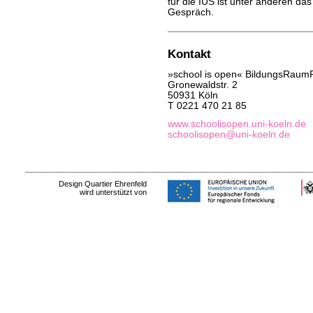
für die IUS ist unter anderen da
Gespräch.
Kontakt
»school is open« BildungsRaumP
Gronewaldstr. 2
50931 Köln
T 0221 470 21 85
www.schoolisopen.uni-koeln.de
schoolisopen@uni-koeln.de
Design Quartier Ehrenfeld
wird unterstützt von