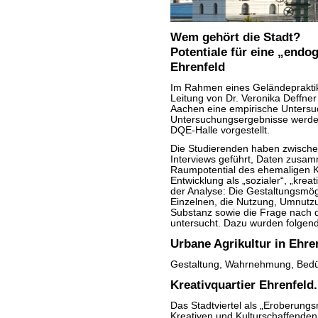
Wem gehört die Stadt?
Potentiale für eine „endo
Ehrenfeld
Im Rahmen eines Geländeprakti
Leitung von Dr. Veronika Deffn
Aachen eine empirische Untersuc
Untersuchungsergebnisse werde
DQE-Halle vorgestellt.
Die Studierenden haben zwische
Interviews geführt, Daten zusa
Raumpotential des ehemaligen Köl
Entwicklung als „sozialer“, „krea
der Analyse: Die Gestaltungsmö
Einzelnen, die Nutzung, Umnutz
Substanz sowie die Frage nach
untersucht. Dazu wurden folgend
Urbane Agrikultur in Ehre
Gestaltung, Wahrnehmung, Bedür
Kreativquartier Ehrenfeld.
Das Stadtviertel als „Eroberungs
Kreativen und Kulturschaffenden