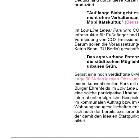
Deutschland durch diese kurzen
produziert.
"Auf lange Sicht geht es
nicht ohne Verhaltensän
Mobilitätskultur."
(Deuts
Im
Low Line Linear Park
wird CO2
Infrastruktur für Fußgänger und 
Vermeidung von CO2-Emissionen 
Darum sollen die Voraussetzungen
Katrin Bohn, TU Berlin) geschaf
Das agrar-urbane Potenzi
die städtischen Möglic
urbanes Grün.
Selbst eine hoch verdichtete 8-M
Lage 30 % des lokalen Obst- u
einem konventionellen Park mit e
Bürger Ehrenfelds im
Low Line L
eine solche partizipative Urbane A
internationl erfolgreiche Beispie
im kommunalen Auftrag bzw. im
Wohnungsbaugesellschaften entwi
sich auch der bereits existieren
der damit den idealen Startpunkt
bildet.