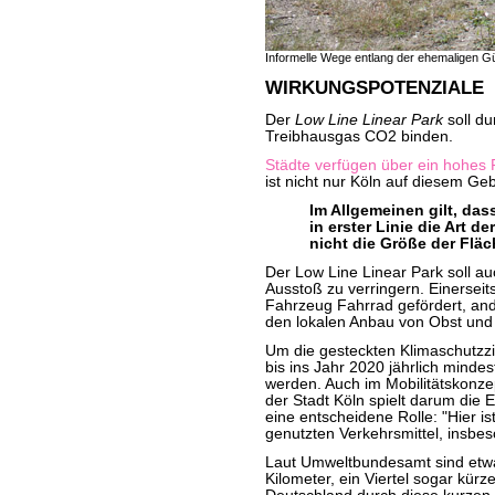
Informelle Wege entlang der ehemaligen G
WIRKUNGSPOTENZIALE
Der
Low Line Linear Park
soll du
Treibhausgas CO2 binden.
Städte verfügen über ein hohes P
ist nicht nur Köln auf diesem Geb
Im Allgemeinen gilt, da
in erster Linie die Art 
nicht die Größe der Fläc
Der Low Line Linear Park soll a
Ausstoß zu verringern. Einerseit
Fahrzeug Fahrrad gefördert, an
den lokalen Anbau von Obst un
Um die gesteckten Klimaschutzzi
bis ins Jahr 2020 jährlich mind
werden. Auch im Mobilitätskonz
der Stadt Köln spielt darum die
eine entscheidene Rolle: "Hier i
genutzten Verkehrsmittel, insbe
Laut Umweltbundesamt sind etwa 
Kilometer, ein Viertel sogar kürz