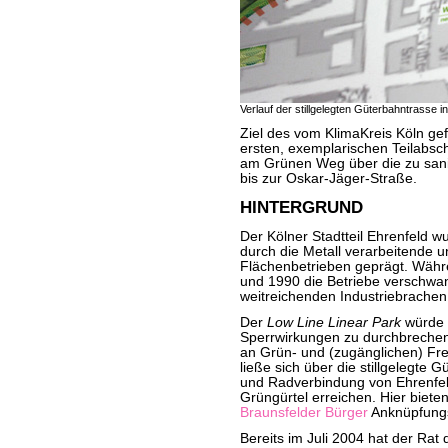
Verlauf der stillgelegten Güterbahntrasse i
Ziel des vom KlimaKreis Köln gef
ersten, exemplarischen Teilabsc
am Grünen Weg über die zu san
bis zur Oskar-Jäger-Straße.
HINTERGRUND
Der Kölner Stadtteil Ehrenfeld w
durch die Metall verarbeitende u
Flächenbetrieben geprägt. Währ
und 1990 die Betriebe verschwan
weitreichenden Industriebrachen
Der
Low Line Linear Park
würde 
Sperrwirkungen zu durchbreche
an Grün- und (zugänglichen) Fre
ließe sich über die stillgelegte 
und Radverbindung von Ehrenfel
Grüngürtel erreichen. Hier biete
Braunsfelder Bürger
Anknüpfung
Bereits im Juli 2004 hat der Rat